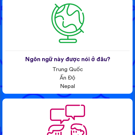
Ngôn ngữ này được nói ở đâu?
Trung Quốc
Ấn Độ
Nepal