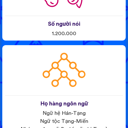
Số người nói
1.200.000
Họ hàng ngôn ngữ
Ngữ hệ Hán-Tạng
Ngữ tộc Tạng-Miến