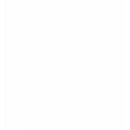
disconcerting hearing the recordings of
your own voice (nobody likes the sound of
their own voice), it is really helpful to hear
it played back-to-back with the fluent
pronunciation for comparison and self
critique. I think I'm going to have fun with
this app and look forward to learning a
little (or a lot) of Turkish before my holiday
next summer.
Delilah64
App Store