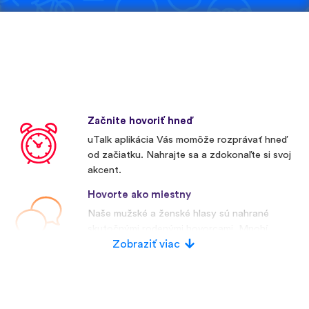
Začnite hovoriť hneď
uTalk aplikácia Vás momôže rozprávať hneď
od začiatku. Nahrajte sa a zdokonaľte si svoj
akcent.
Hovorte ako miestny
Naše mužské a ženské hlasy sú nahrané
skutočnými rodenými hovorcami. Mnohí
konkurenti používajú umelé hlasy.
Zobraziť viac