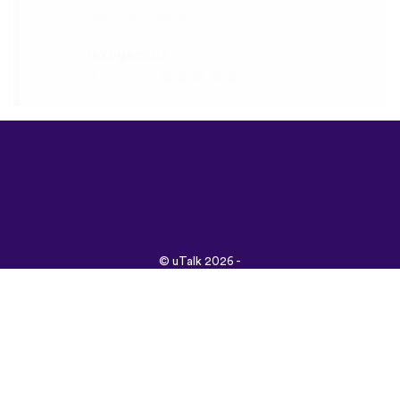
©
uTalk
2026 -
Vyrobené s láskou v
Londýne
Všeobecné obchodné
podmienky
|
Zásady
ochrany osobných
údajov
|
Podpora
|
Blog
|
Stiahnuť&nbsp;
Prehliadnite si túto
stránku v:
English
Français
Deutsch
(British)
Español
Italiano
Русский
Nederlands
Svenska
Norsk
Dansk
Suomi
Magyar
Ελληνικά
Türkçe
עברית