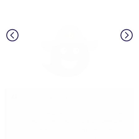
Although I only downloaded the app today,
I'm liking what I have seen, so far. I have
been playing around with it to try to learn
the format and how to navigate around
the app and have found it to be really user
friendly. When listening to the fluent
speakers' pronunciation, I really liked that
the phrase was spoken by both male and
female speakers, as I sometimes struggle
with hearing/understanding low register
voices. Although it can be a little