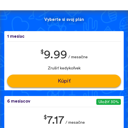
Vyberte si svoj plán
1 mesiac
$
9.99
/ mesačne
Zrušiť kedykoľvek
Kúpiť
6 mesiacov
Uložiť 30%
$
7.17
/ mesačne