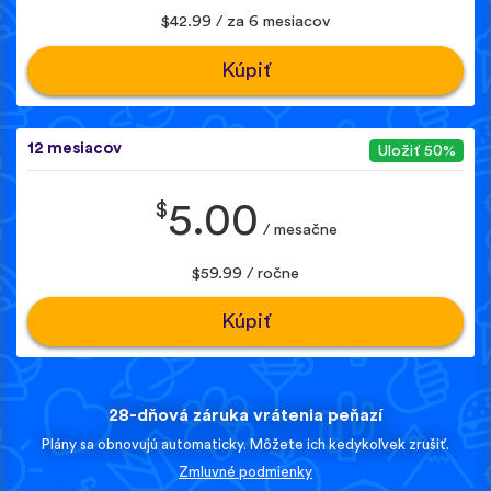
$42.99 / za 6 mesiacov
Kúpiť
12 mesiacov
Uložiť 50%
$
5.00
/ mesačne
$59.99 / ročne
Kúpiť
28-dňová záruka vrátenia peňazí
Plány sa obnovujú automaticky. Môžete ich kedykoľvek zrušiť.
Zmluvné podmienky