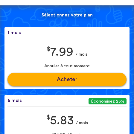
Sélectionnez votre plan
1 mois
$
7.99
/ mois
Annuler à tout moment
Acheter
6 mois
Économisez 25%
$
5.83
/ mois