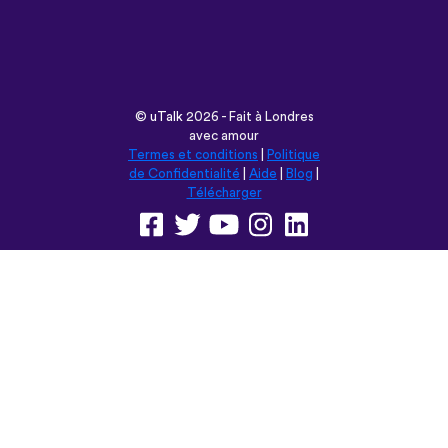
avec amour
Termes et conditions
|
Politique
de Confidentialité
|
Aide
|
Blog
|
Télécharger
Parcourir ce site en:
English
Français
Deutsch
(British)
Español
Italiano
Русский
Nederlands
Svenska
Norsk
Dansk
Suomi
Magyar
Ελληνικά
Türkçe
עברית
中文
日本語
Čeština
Slovenčina
Български
Polski
Română
فارسی
Bahasa
(ایران)
Indonesia
ไทย
Tiếng
한국어
Việt
Português
Українська
العربية