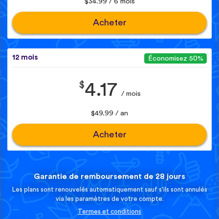
$34.99 / 6 mois
Acheter
12 mois
Économisez 50%
$
4.17
/ mois
$49.99 / an
Acheter
Garantie de remboursement de 28 jours
Les plans sont renouvelés automatiquement sauf s'ils sont annulés
via les paramètres de votre compte.
Termes et conditions