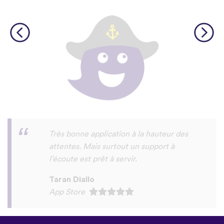
c'est un appli fun et amusant a essayer on
y apprendre meme le tamazight rifain et
certains dialects arabes
sad
Play Store
©
uTalk
2026 - Fait à Londres