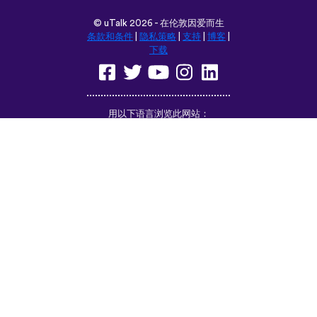
©
uTalk
2026 - 在伦敦因爱而生
条款和条件
|
隐私策略
|
支持
|
博客
|
下载
用以下语言浏览此网站：
English
Français
Deutsch
(British)
Español
Italiano
Русский
Nederlands
Svenska
Norsk
Dansk
Suomi
Magyar
Ελληνικά
Türkçe
עברית
中文
日本語
Čeština
Slovenčina
Български
Polski
Română
فارسی
Bahasa
(ایران)
Indonesia
ไทย
Tiếng
한국어
Việt
Português
Українська
العربية