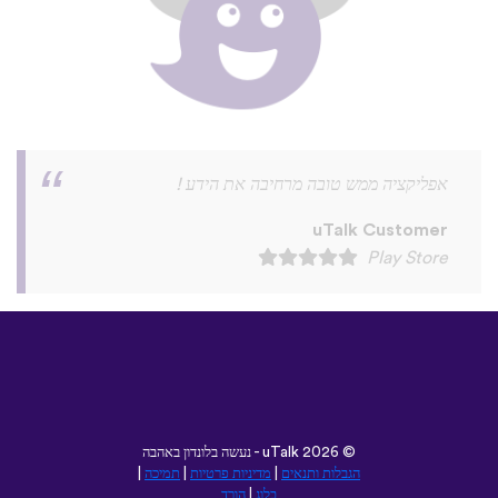
זה כיף מאוד ללמוד שפות
uTalk Customer
Play Store
©
2026 - נעשה בלונדון באהבה
uTalk
הגבלות ותנאים
|
מדיניות פרטיות
|
תמיכה
|
בלוג
|
הורד
עיין באתר זה ב:
Deutsch
Français
English