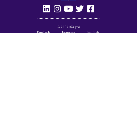
(British)
Русский
Italiano
Español
Norsk
Svenska
Nederlands
Magyar
Suomi
Dansk
Ελληνικά
Türkçe
עברית
Čeština
日本語
中文
Polski
Български
Slovenčina
Română
فارسی
Bahasa
(ایران)
Indonesia
한국어
Tiếng
ไทย
Việt
Português
Українська
العربية
do Brasil
الرسمية
الحديثة
Azərbaycan
Монгол
dili