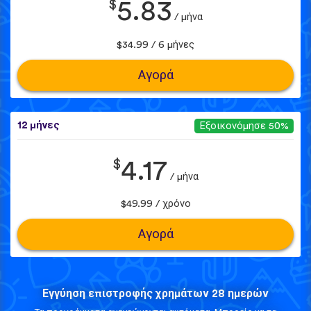
$
5.83
/ μήνα
$34.99 / 6 μήνες
Αγορά
12 μήνες
Εξοικονόμησε 50%
$
4.17
/ μήνα
$49.99 / χρόνο
Αγορά
Εγγύηση επιστροφής χρημάτων 28 ημερών