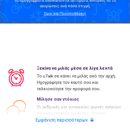
Τα προγράμματα ανανεώνονται αυτόματα. Μπορείς να τα
ακυρώσεις ανά πάσα στιγμή.
Όροι και Προϋποθέσεις
Ξεκίνα να μιλάς μέσα σε λίγα λεπτά
Το uTalk σε κάνει να μιλάς από την αρχή.
Ηχογράφησε τον εαυτό σου και
τελειοποίησε την προφορά σου.
Μίλησε σαν ντόπιος
Οι ανδρικές και γυναικείες φωνές ανήκουν
σε πραγματικούς ομιλητές. Πολλοί
Εμφάνιση περισσότερων
ανταγωνιστές χρησιμοποιούν τεχνητές
φωνές.