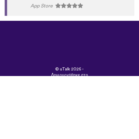
App Store
©
uTalk
2026 -
Δημιουργήθηκε στο
Λονδίνο με αγάπη
Όροι & Προϋποθέσεις
|
Πολιτική Απορρήτου
|
Υποστήριξη
|
Blog
|
Λήψη
Περιήγηση στον