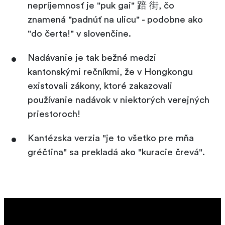
nepríjemnosť je "puk gai" 踣 街, čo
znamená "padnúť na ulicu" - podobne ako
"do čerta!" v slovenčine.
Nadávanie je tak bežné medzi
kantonskými rečníkmi, že v Hongkongu
existovali zákony, ktoré zakazovali
používanie nadávok v niektorých verejných
priestoroch!
Kantézska verzia "je to všetko pre mňa
gréčtina" sa prekladá ako "kuracie črevá".