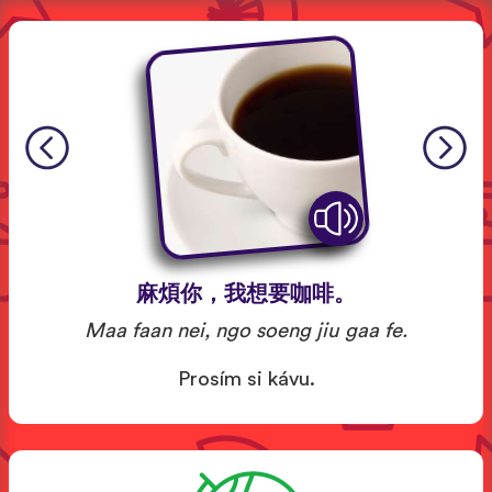
麻煩你，我想要咖啡。
Maa faan nei, ngo soeng jiu gaa fe.
Prosím si kávu.