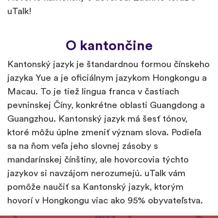
uTalk!
O kantončine
Kantonský jazyk je štandardnou formou čínskeho
jazyka Yue a je oficiálnym jazykom Hongkongu a
Macau. To je tiež lingua franca v častiach
pevninskej Číny, konkrétne oblasti Guangdong a
Guangzhou. Kantonský jazyk má šesť tónov,
ktoré môžu úplne zmeniť význam slova. Podieľa
sa na ňom veľa jeho slovnej zásoby s
mandarínskej čínštiny, ale hovorcovia týchto
jazykov si navzájom nerozumejú. uTalk vám
pomôže naučiť sa Kantonský jazyk, ktorým
hovorí v Hongkongu viac ako 95% obyvateľstva.