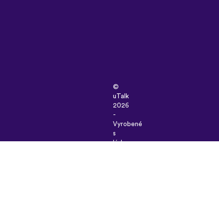
©
uTalk
2026
-
Vyrobené
s
láskou
v
Londýne
Všeobecné
obchodné
podmienky
|
Zásady
ochrany