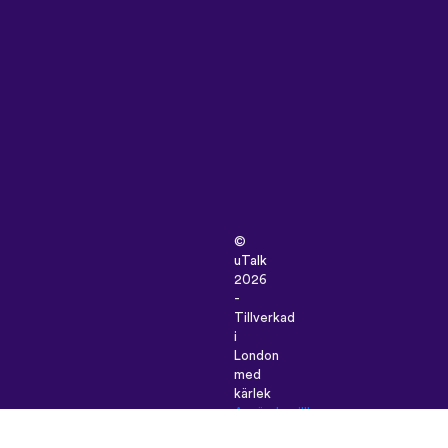
©
uTalk
2026
-
Tillverkad
i
London
med
kärlek
Användarvillkor
|