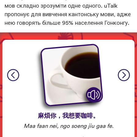
мов складно зрозуміти одне одного. uTalk
пропонує для вивчення кантонську мови, адже
нею говорять більше 95% населення Гонконгу.
麻煩你，我想要咖啡。
Maa faan nei, ngo soeng jiu gaa fe.