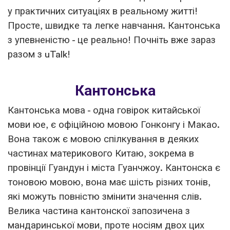
у практичних ситуаціях в реальному житті!
Просте, швидке та легке навчання. Кантонська
з упевненістю - це реально! Почніть вже зараз
разом з uTalk!
Кантонська
Кантонська мова - одна говірок китайської
мови юе, є офіційною мовою Гонконгу і Макао.
Вона також є мовою спілкування в деяких
частинах материкового Китаю, зокрема в
провінції Гуандун і міста Гуанчжоу. Кантонска є
тоновою мовою, вона має шість різних тонів,
які можуть повністю змінити значення слів.
Велика частина кантонскої запозичена з
мандаринської мови, проте носіям двох цих