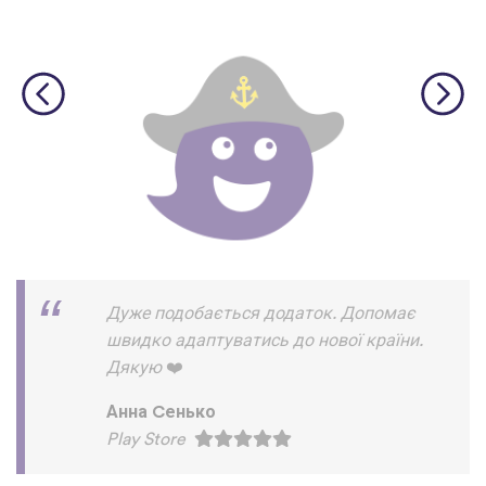
©
uTalk
2026 - Зроблено з
любов’ю в Лондоні