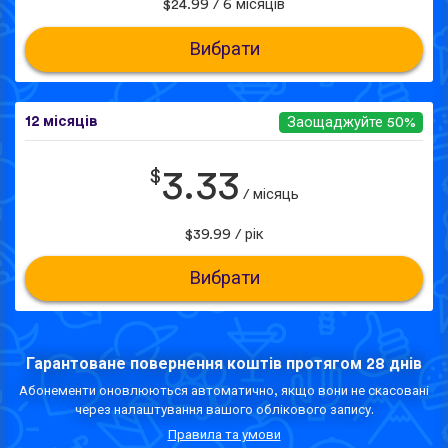
$24.99 / 6 місяців
Вибрати
12 місяців
Заощаджуйте 50%
$
3.33
/ місяць
$39.99 / рік
Вибрати
Гарантоване повернення коштів протягом 28 днів
Абонементи оновлюються автоматично, якщо вони не скасовані
через налаштування вашого облікового запису.
Правила та умови