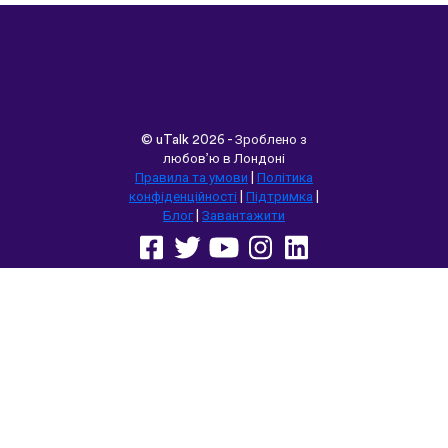
Правила та умови
|
Політика
конфіденційності
|
Підтримка
|
Блог
|
Завантажити
Переглянути цей сайт у:
English
Français
Deutsch
(British)
Español
Italiano
Русский
Nederlands
Svenska
Norsk
Dansk
Suomi
Magyar
Ελληνικά
Türkçe
עברית
中文
日本語
Čeština
Slovenčina
Български
Polski
Română
فارسی
Bahasa
(ایران)
Indonesia
ไทย
Tiếng
한국어
Việt
Português
Українська
العربية
do Brasil
الرسمية