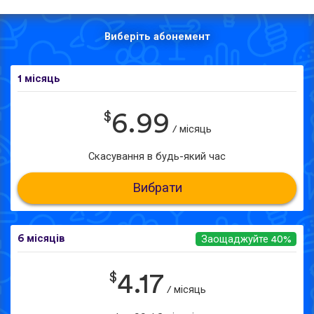
Виберіть абонемент
1 місяць
$
6.99
/ місяць
Скасування в будь-який час
Вибрати
6 місяців
Заощаджуйте 40%
$
4.17
/ місяць