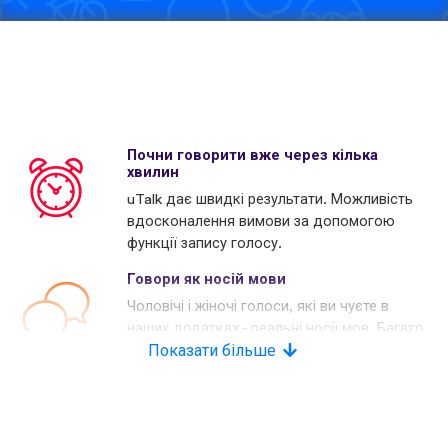
Почни говорити вже через кілька
хвилин
uTalk дає швидкі результати. Можливість
вдосконалення вимови за допомогою
функції запису голосу.
Говори як носій мови
Чоловічі і жіночі голоси, які ви чуєте в
наших додатках - реальні носії мов. Багато
наших конкурентів використовують
Показати більше
комп'ютерні голоси.