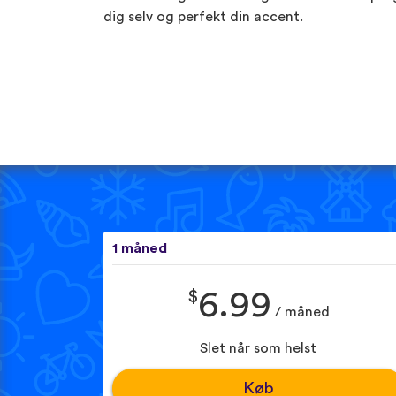
dig selv og perfekt din accent.
1 måned
$
6.99
/ måned
Slet når som helst
Køb