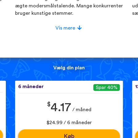
ægte modersmålstalende. Mange konkurrenter
ud
bruger kunstige stemmer.
sæ
Vis mere
Vælg din plan
6 måneder
1
Spar 40%
$
4.17
/ måned
$24.99 / 6 måneder
Køb