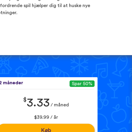
fordrende spil hjælper dig til at huske nye
tninger.
2 måneder
Spar 50%
$
3.33
/ måned
$39.99 / år
Køb