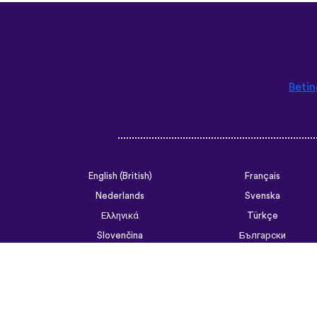
Betin
English (British)
Français
Nederlands
Svenska
Ελληνικά
Türkçe
Slovenčina
Български
ไทย
Tiếng Việt