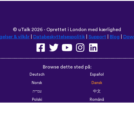
©
uTalk
2026 - Oprettet i London med kærlighed
gelser & vilkår
|
Databeskyttelsespolitik
|
Support
|
Blog
|
Dow
Browse dette sted på:
Deutsch
Español
Norsk
Dansk
עברית
中文
Polski
Română
한국어
Português do Brasil
Монгол
Azərbaycan dili