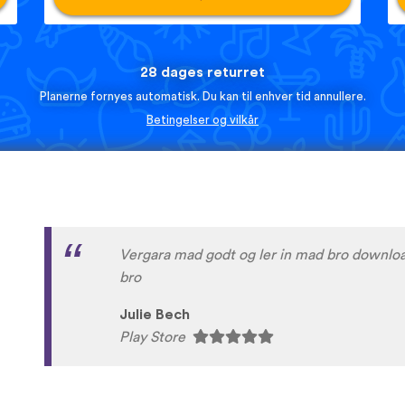
28 dages returret
Planerne fornyes automatisk. Du kan til enhver tid annullere.
Betingelser og vilkår
godt
ursula frederiksen
Play Store