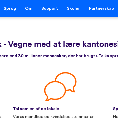
Sprog
Om
Support
Skoler
Partnerskab
k
-
Vegne med at lære kantonesi
re end 30 millioner mennesker, der har brugt uTalks sp
Tal som en af de lokale
Sp
g
Vores mandlige og kvindelige stemmer er
He