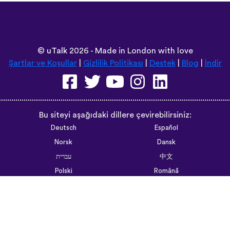
©
uTalk
2026 - Made in London with love
Şartlar ve Koşullar
|
Gizlilik Politikası
|
Destek
|
Blog
|
İndir
Bu siteyi aşağıdaki dillere çevirebilirsiniz:
Deutsch
Español
Norsk
Dansk
עברית
中文
Polski
Română
한국어
Português do Brasil
Монгол
Azərbaycan dili