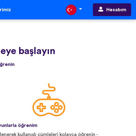
Hesabım
erimiz
ye başlayın
öğrenin
unlarla öğrenim
lenerek kullanışlı cümleleri kolayca öğrenin -