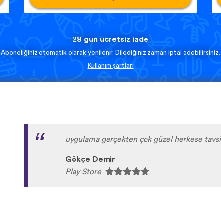
28 gün ücretsiz iade
Aboneliğiniz otomatik olarak yenilenir. Dilediğiniz zaman iptal edebilirsiniz.
Kullanım şartları
uygulama gerçekten çok güzel herkese tavs
Gökçe Demir
Play Store