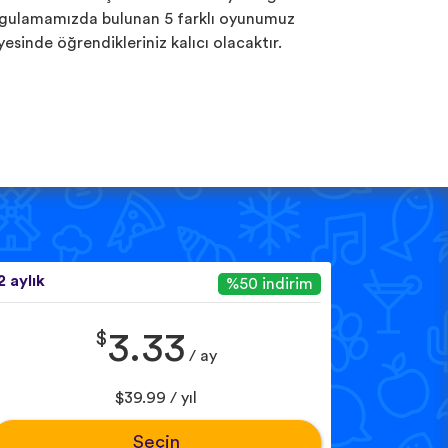
gulamamızda bulunan 5 farklı oyunumuz
yesinde öğrendikleriniz kalıcı olacaktır.
2 aylık
%50 indirim
$
3.33
/ ay
$39.99 / yıl
Seçin