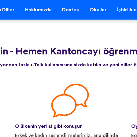
 Diller
Hakkımızda
Destek
Okullar
İşbirlikl
in
-
Hemen Kantoncayı öğrenme
yondan fazla uTalk kullanıcısına sizde katılın ve yeni diller 
O ülkenin yerlisi gibi konuşun
Oy
Erkek ve kadın seslendirmelerimiz, ana dilinde
Eğ