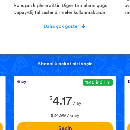
konuşan kişilere aittir. Diğer firmaların çoğu
uy
yapay/dijital seslendirmeler kullanmaktadır.
sa
Daha çok göster
Abonelik paketinizi seçin
6 ay
1
%40 indirim
$
4.17
/ ay
$24.99 / 6 ay
Seçin