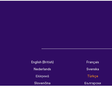
English (British)
Français
Nederlands
Svenska
Ελληνικά
Türkçe
Slovenčina
Български
ไทย
Tiếng Việt