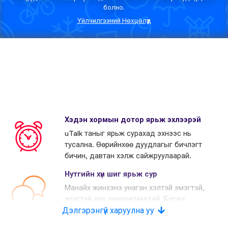
болно.
Үйлчилгээний Нөхцөлүүд
Хэдэн хормын дотор ярьж эхлээрэй
uTalk таныг ярьж сурахад эхнээс нь
тусална. Өөрийнхөө дуудлагыг бичлэгт
бичин, давтан хэлж сайжруулаарай.
Нутгийн хүн шиг ярьж сур
Манайх жинхэнэ унаган хэлтэй эмэгтэй,
эрэгтэй дуу оруулагчидтай. Бусад
Дэлгэрэнгүй харуулна уу
өрсөлдөгчид хиймэл дуу хоолой
хэрэглэдэг.