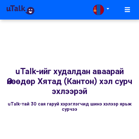
uTalk-ийг худалдан аваарай
Өнөөдөр Хятад (Кантон) хэл сурч
эхлээрэй
uTalk-тай 30 сая гаруй хэрэглэгчид шинэ хэлээр ярьж
сурчээ