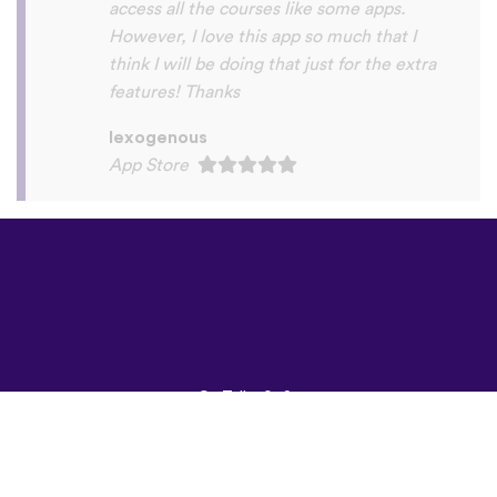
©
uTalk
2026 -
Лондонд хайраар
бүтээв
Үйлчилгээний
Нөхцөлүүд
|
Нууцлалын
Бодлого
|
Тусламж
|
Блог
|
Татаж
авах&nbsp;
Энэ сайтыг өөр хэлээр
үзнэ үү:
English
Français
Deutsch
(British)
Español
Italiano
Русский