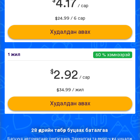
$
4.17
/ сар
$24.99 / 6 сар
Худалдан авах
1 жил
50 % хэмнээрэй
$
2.92
/ сар
$34.99 / жил
Худалдан авах
28 өдрийн төлбөр буцаах баталгаа
Багцууд автоматаар сунгагдана. Захиалгаа та ямар ч үед цуцалж