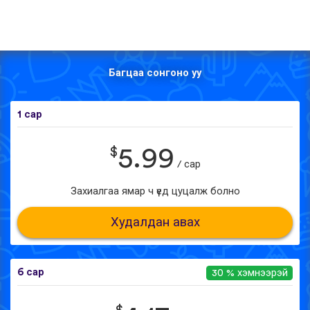
Багцаа сонгоно уу
1 сар
$
5.99
/ сар
Захиалгаа ямар ч үед цуцалж болно
Худалдан авах
6 сар
30 % хэмнээрэй