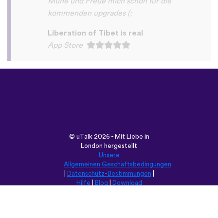
©
uTalk
2026 - Mit Liebe in
London hergestellt
Unsere
Allgemeinen Geschäftsbedingungen
|
Datenschutz-Bestimmungen
|
Hilfe
|
Blog
|
Download
Durchsuche diese Seite in:
English
Français
Deutsch
(British)
Español
Italiano
Русский
Nederlands
Svenska
Norsk
Dansk
Suomi
Magyar
Ελληνικά
Türkçe
עברית
中文
日本語
Čeština
Slovenčina
Български
Polski
Română
فارسی
Bahasa
(ایران)
Indonesia