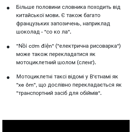
Більше половини словника походить від
китайської мови. Є також багато
французьких запозичень, наприклад
шоколад - "со ко ла".
"Nồi cơm điện" ("електрична рисоварка")
може також перекладатися як
мотоциклетний шолом (сленг).
Мотоциклетні таксі відомі у В'єтнамі як
"xe ôm", що дослівно перекладається як
"транспортний засіб для обіймів".