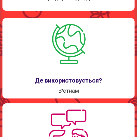
Де використовується?
В'єтнам