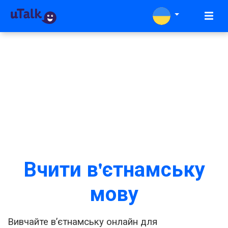
Вчити в'єтнамську
мову
Вивчайте вʼєтнамську онлайн для