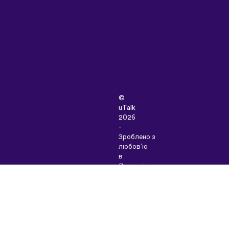
©
uTalk
2026
-
Зроблено з
любов’ю
в
Лондоні
Правила
та
умови
|
Політика
конфіденційності