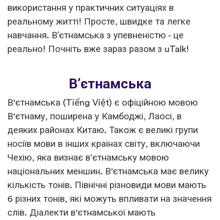
використання у практичних ситуаціях в
реальному житті! Просте, швидке та легке
навчання. Вʼєтнамська з упевненістю - це
реально! Почніть вже зараз разом з uTalk!
Вʼєтнамська
В'єтнамська (Tiếng Việt) є офіційною мовою
В'єтнаму, поширена у Камбоджі, Лаосі, в
деяких районах Китаю. Також є великі групи
носіїв мови в інших країнах світу, включаючи
Чехію, яка визнає в’єтнамську мовою
національних меншин. В'єтнамська має велику
кількість тонів. Північні різновиди мови мають
6 різних тонів, які можуть впливати на значення
слів. Діалекти в'єтнамської мають