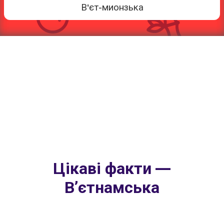
В'єт-мионзька
Цікаві факти —
Вʼєтнамська