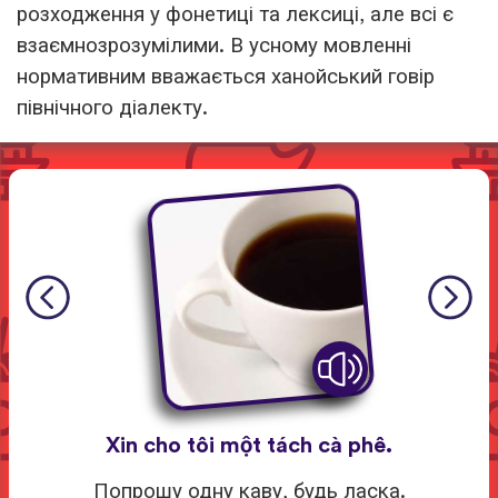
розходження у фонетиці та лексиці, але всі є
взаємнозрозумілими. В усному мовленні
нормативним вважається ханойський говір
північного діалекту.
Xin cho tôi một tách cà phê.
Попрошу одну каву, будь ласка.