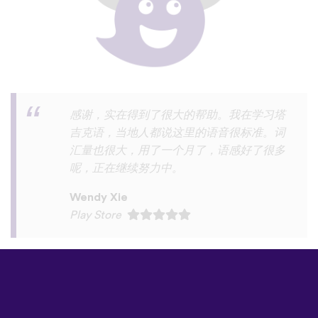
有各种方言，这是一般语言学习软件没有的
ahhflz
App Store
©
uTalk
2026 - 在伦敦因爱而生
条款和条件
|
隐私策略
|
支持
|
博客
|
下载
用以下语言浏览此网站：
English
Français
Deutsch
(British)