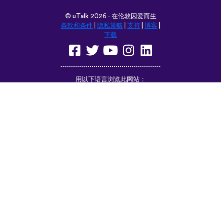
Español
Italiano
Русский
Nederlands
Svenska
Norsk
Dansk
Suomi
Magyar
Ελληνικά
Türkçe
עברית
中文
日本語
Čeština
Slovenčina
Български
Polski
Română
فارسی
Bahasa
(ایران)
Indonesia
ไทย
Tiếng
한국어
Việt
Português
Українська
العربية
do Brasil
الرسمية
الحديثة
Монгол
Azərbaycan
dili