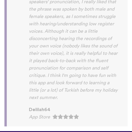
you x10000000 ! And your games are very
interactive, fun and the vocabulary words
that you suggest offer a great virtual
immersion / introduction to the language
:) perfect for beginners!!! Ps: Are you
planing to add Ewe , Fon and Akan in the
future?
😍
😍
😍
they are the official
languages of Benin, Togo and Ghana :D
Thanks
🙏
😊
Sunshiiiine_004
App Store