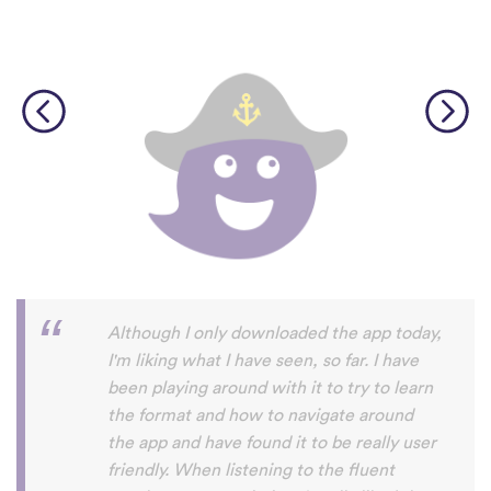
I’m SOOOOO grateful, you are literally
the only app who has SO MANY African
languages !!!!! I recently took a DNA test
and I really want to reconnect with my
African roots and it’s so hard to find
African languages other than Swahili on
the internet and the resources aren’t
easily accessible… the fact that you have
So many languages makes me so happy
because of you, I’ll be able to learn
Lingala, Yoruba , Zulu , Xhosa !!! Thank