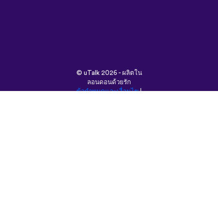
©
uTalk
2026 - ผลิตใน
ลอนดอนด้วยรัก
ข้อกำหนดและเงื่อนไข
|
นโยบายความเป็นส่วนตัว
|
ช่วยเหลือ
|
บล็อก
|
ดาวน์โหลด
ค้นหาเว็บนี้ใน:
English
Français
Deutsch
(British)
Español
Italiano
Русский
Nederlands
Svenska
Norsk
Dansk
Suomi
Magyar
Ελληνικά
Türkçe
עברית
中文
日本語
Čeština
Slovenčina
Български
Polski
Română
فارسی
Bahasa