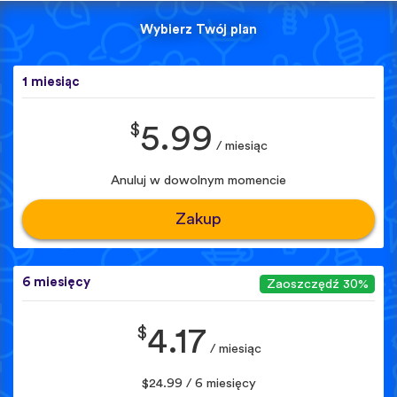
Wybierz Twój plan
1 miesiąc
$
5.99
/ miesiąc
Anuluj w dowolnym momencie
Zakup
6 miesięcy
Zaoszczędź 30%
$
4.17
/ miesiąc
$24.99 / 6 miesięcy