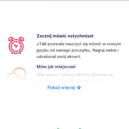
Zacznij mówić natychmiast
uTalk pozwala nauczyć się mówić w nowym
języku od samego początku. Nagraj siebie i
udoskonal swój akcent.
Mów jak miejscowi
Nasi męscy i żeńscy aktorzy głosowi są
prawdziwymi native speakerami. Wielu
konkurentów używa sztucznych głosów.
Pokaż więcej