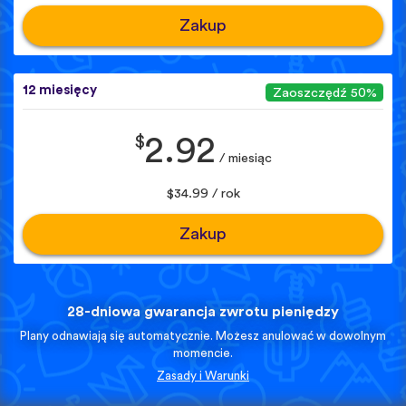
Zakup
12 miesięcy
Zaoszczędź 50%
$
2.92
/ miesiąc
$34.99 / rok
Zakup
28-dniowa gwarancja zwrotu pieniędzy
Plany odnawiają się automatycznie. Możesz anulować w dowolnym
momencie.
Zasady i Warunki