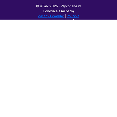
©
uTalk
2026 - Wykonane w
Londynie z miłością
Zasady i Warunki
|
Polityka
prywatności
|
Pomoc
|
Blog
|
Pobierz
Przeglądaj tę witrynę w:
English
Français
Deutsch
(British)
Español
Italiano
Русский
Nederlands
Svenska
Norsk
Dansk
Suomi
Magyar
Ελληνικά
Türkçe
עברית
中文
日本語
Čeština
Slovenčina
Български
Polski
Română
فارسی
Bahasa
(ایران)
Indonesia
ไทย
Tiếng
한국어
Việt