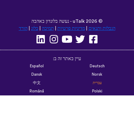
©
2026 - נעשה בלונדון באהבה
uTalk
הגבלות ותנאים
|
מדיניות פרטיות
|
תמיכה
|
בלוג
|
הורד
עיין באתר זה ב:
Español
Deutsch
Dansk
Norsk
עברית
中文
Română
Polski
Português do Brasil
한국어
Azərbaycan dili
Монгол