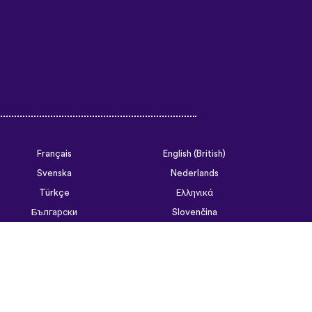
Français
English (British)
Svenska
Nederlands
Türkçe
Ελληνικά
Български
Slovenčina
Tiếng Việt
ไทย