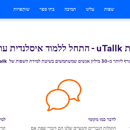
שפות
עלינו
תמיכה
בתי ספר
שותְפויות
uTa
-
התחל ללמוד איסלנדית עוד
3 מיליון אנשים שמשתמשים בשיטת למידת השפות של uTallk
לדבר כמו מקומי
למי
הקולות הגבריים והנשיים שלנו הם דוברי שפת אם
קדי