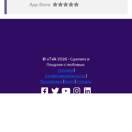
App Store
©
uTalk
2026 - Сделано в
Лондоне с любовью
Условия
|
Конфиденциальность
|
Поддержка
|
Блог
|
Скачать
Выбрать другой язык сайта:
English
Français
Deutsch
(British)
Español
Italiano
Русский