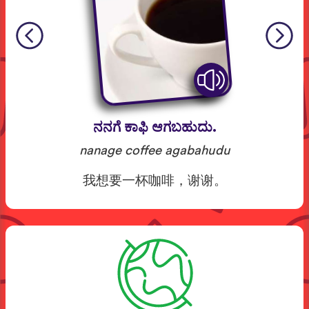
ನನಗೆ ಕಾಫಿ ಆಗಬಹುದು.
nanage coffee agabahudu
我想要一杯咖啡，谢谢。