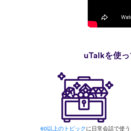
uTalkを
60以上のトピック
に日常会話で使う