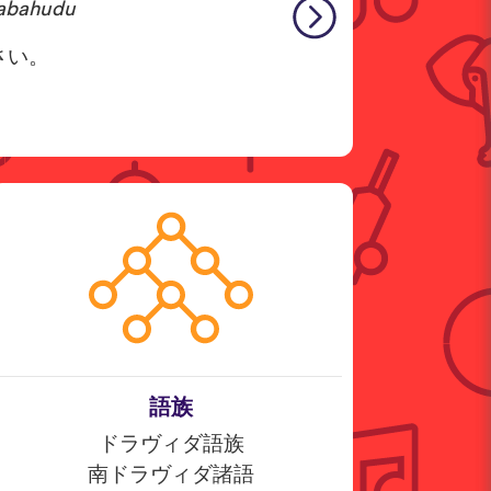
gabahudu
さい。
語族
ドラヴィダ語族
南ドラヴィダ諸語