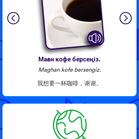
Маған кофе берсеңіз.
Maghan kofe bersengiz.
我想要一杯咖啡，谢谢。