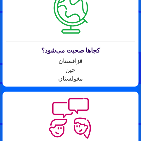
کجاها صحبت می‌شود؟
قزاقستان
چین
مغولستان