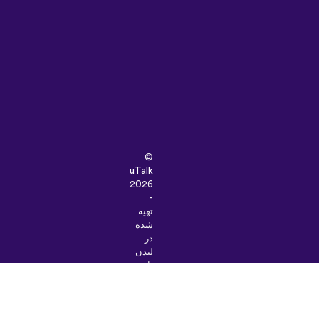
©
uTalk
2026
-
تهیه
شده
در
لندن
با
یک
دنیا
عشق