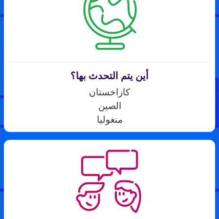
أين يتم التحدث بها؟
كازاخستان
الصين
منغوليا