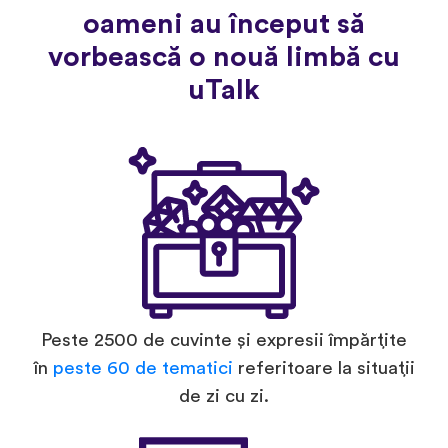
oameni au început să
vorbească o nouă limbă cu
uTalk
Peste 2500 de cuvinte și expresii împărțite
în
peste 60 de tematici
referitoare la situații
de zi cu zi.