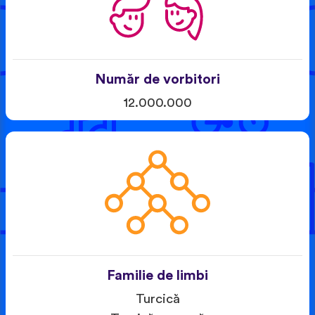
Număr de vorbitori
12.000.000
Familie de limbi
Turcică