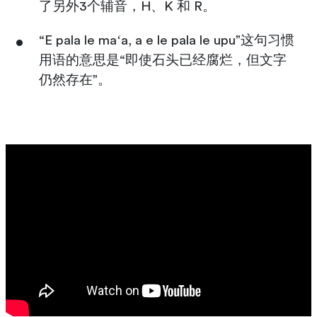
了另外3个辅音，H、K 和 R。
“E pala le maʻa, a e le pala le upu”这句习惯
用语的意思是“即使石头已经腐烂，但文字
仍然存在”。