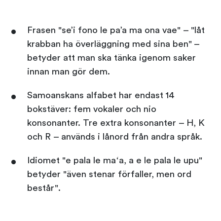
Frasen "se’i fono le pa’a ma ona vae" – "låt
krabban ha överläggning med sina ben" –
betyder att man ska tänka igenom saker
innan man gör dem.
Samoanskans alfabet har endast 14
bokstäver: fem vokaler och nio
konsonanter. Tre extra konsonanter – H, K
och R – används i lånord från andra språk.
Idiomet "e pala le maʻa, a e le pala le upu"
betyder "även stenar förfaller, men ord
består".