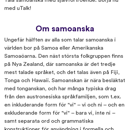
Tala samoanska med självförtroende. Börja nu
med uTalk!
Om samoanska
Ungefär hälften av alla som talar samoanska i
världen bor på Samoa eller Amerikanska
Samoaöarna. Den näst största folkgruppen finns
på Nya Zealand, där samoanska är det tredje
mest talade språket, och det talas även på Fiji,
Tonga och Hawaii. Samoanskan är nära besläktat
med tonganskan, och har många typiska drag
från den austronesiska språkfamiljen, som t.ex.
en inkluderande form för "vi" – vi och ni – och en
exkluderande form för "vi" – bara vi, inte ni –
samt separata ord och grammatiska
konstruktioner för användning i formella och