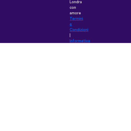
Londra
con
amore
Termini
e
Condizioni
|
Informativa
sulla Privacy
|
Assistenza
|
Blog
|
Scarica