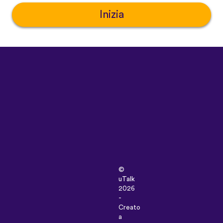
Inizia
©
uTalk
2026
-
Creato
a