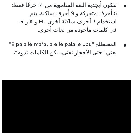
تتكون أبجدية اللغة الساموية من 14 حرفًا فقط:
5 أحرف متحركة و 9 أحرف ساكنة. يتم
استخدام 3 أحرف ساكنة أخرى - H و K و R -
في كلمات مأخوذة من لغات أخرى.
المصطلح "E pala le maʻa، a e le pala le upu"
يعني "حتى الأحجار تفنى، لكن الكلمات تدوم".