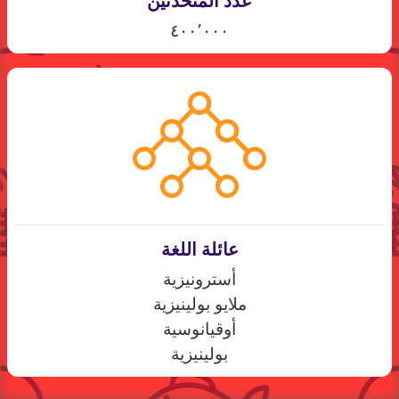
عدد المتحدثين
٤٠٠٬٠٠٠
عائلة اللغة
أسترونيزية
ملايو بولينيزية
أوقيانوسية
بولينيزية