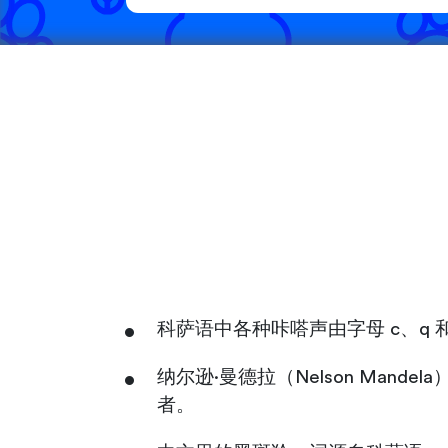
科萨语中各种咔嗒声由字母 c、q 和
纳尔逊·曼德拉（Nelson Mand
者。