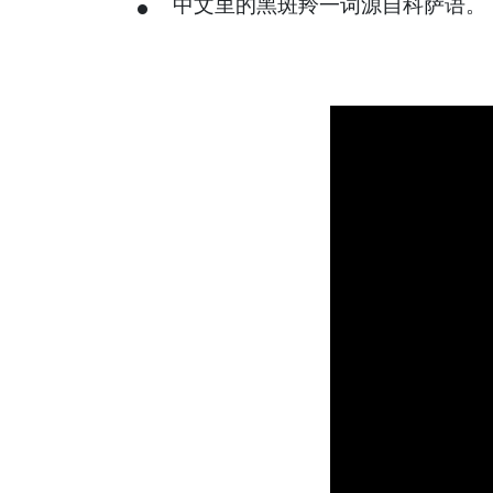
中文里的黑斑羚一词源自科萨语。