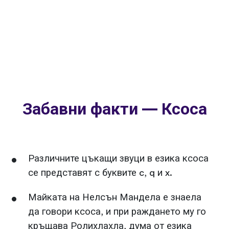
Забавни факти — Ксоса
Различните цъкащи звуци в езика ксоса
се представят с буквите c, q и x.
Майката на Нелсън Мандела е знаела
да говори ксоса, и при раждането му го
кръщава Ролихлахла, дума от езика