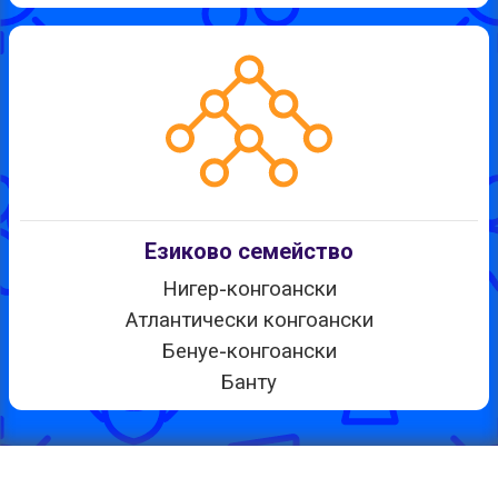
Езиково семейство
Нигер-конгоански
Атлантически конгоански
Бенуе-конгоански
Банту