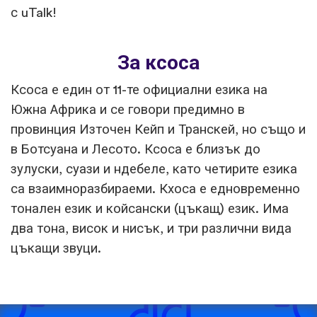
с uTalk!
За ксоса
Ксоса е един от 11-те официални езика на
Южна Африка и се говори предимно в
провинция Източен Кейп и Транскей, но също и
в Ботсуана и Лесото. Ксоса е близък до
зулуски, суази и ндебеле, като четирите езика
са взаимноразбираеми. Кхоса е едновременно
тонален език и койсански (цъкащ) език. Има
два тона, висок и нисък, и три различни вида
цъкащи звуци.