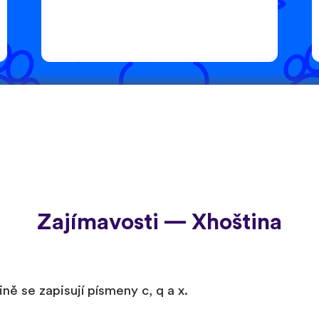
Zajímavosti — Xhoština
ně se zapisují písmeny c, q a x.