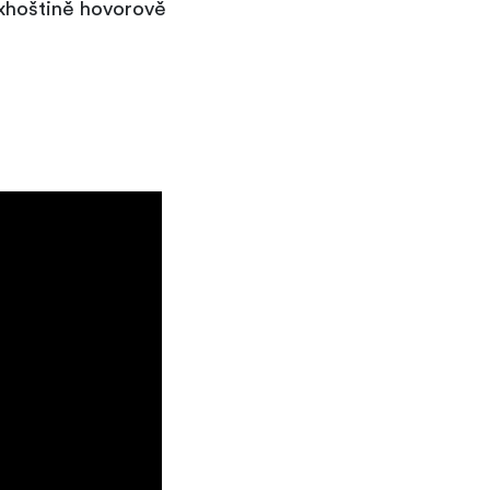
 xhoštině hovorově