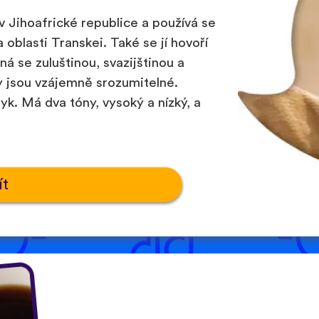
 v Jihoafrické republice a používá se
oblasti Transkei. Také se jí hovoří
á se zuluštinou, svazijštinou a
y jsou vzájemně srozumitelné.
yk. Má dva tóny, vysoký a nízký, a
ít