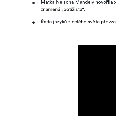
Matka Nelsona Mandely hovořila xh
znamená „potížista“.
Řada jazyků z celého světa převzal