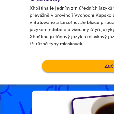
Xhoština je jedním z 11 úředních jazyků
převážně v provincii Východní Kapsko a 
v Botswaně a Lesothu. Je blízce příbuzn
jazykem ndebele a všechny čtyři jazyk
Xhoština je tónový jazyk a mlaskavý jaz
tři různé typy mlaskavek.
Zač