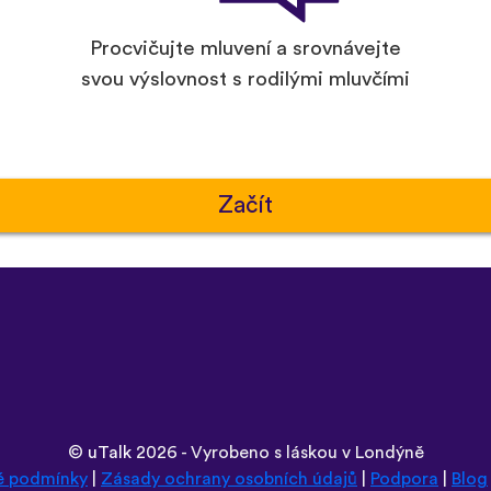
Procvičujte mluvení a srovnávejte
svou výslovnost s rodilými mluvčími
Začít
©
uTalk
2026 - Vyrobeno s láskou v Londýně
é podmínky
|
Zásady ochrany osobních údajů
|
Podpora
|
Blog