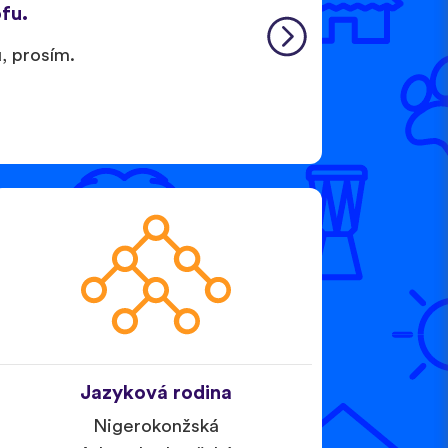
ofu.
u, prosím.
Jazyková rodina
Nigerokonžská