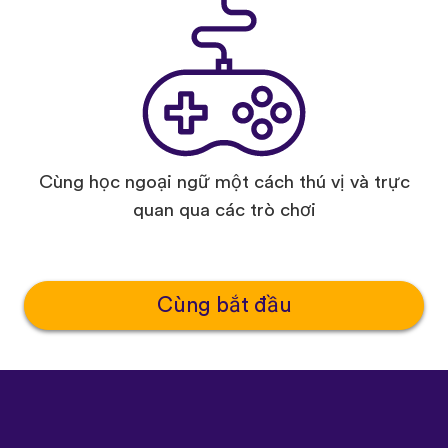
Cùng học ngoại ngữ một cách thú vị và trực
quan qua các trò chơi
Cùng bắt đầu