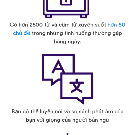
Có hơn 2500 từ và cụm từ xuyên suốt
hơn 60
chủ đề
trong những tình huống thường gặp
hàng ngày.
Bạn có thể luyện nói và so sánh phát âm của
bạn với giọng của người bản ngữ