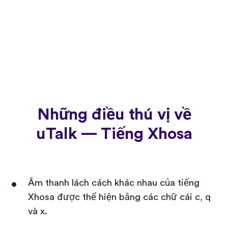
Những điều thú vị về
uTalk — Tiếng Xhosa
Âm thanh lách cách khác nhau của tiếng
Xhosa được thể hiện bằng các chữ cái c, q
và x.