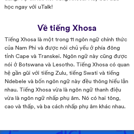
học ngay với uTalk!
Về tiếng Xhosa
Tiếng Xhosa là một trong 11 ngôn ngữ chính thức
của Nam Phi và được nói chủ yếu ở phía đông
tỉnh Cape và Transkei. Ngôn ngữ này cũng được
nói ở Botswana và Lesotho. Tiếng Xhosa có quan
hệ gần gũi với tiếng Zulu, tiếng Swati và tiếng
Ndebele và bốn ngôn ngữ này đều thông hiểu lẫn
nhau. Tiếng Xhosa vừa là ngôn ngữ thanh điệu
vừa là ngôn ngữ nhấp phụ âm. Nó có hai tông,
cao và thấp, và ba cách nhấp phụ âm khác nhau.