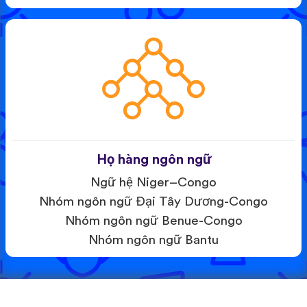
Họ hàng ngôn ngữ
Ngữ hệ Niger–Congo
Nhóm ngôn ngữ Đại Tây Dương-Congo
Nhóm ngôn ngữ Benue-Congo
Nhóm ngôn ngữ Bantu