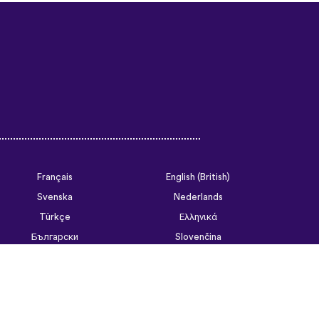
Français
English (British)
Svenska
Nederlands
Türkçe
Ελληνικά
Български
Slovenčina
Tiếng Việt
ไทย