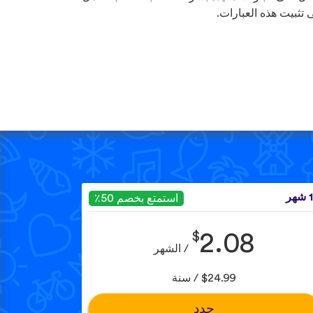
 تثبيت هذه العبارات.
هر
استمتع بخصم 50٪
$
2.08
/ الشهر
$24.99 / سنة
حدد