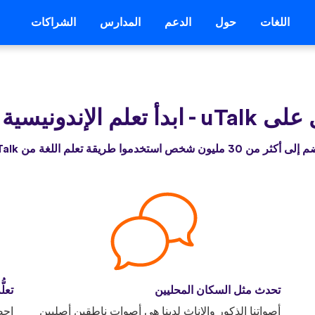
اللغات
حول
الدعم
المدارس
الشراكات
ى uTalk
-
ابدأ تعلم الإندونيسية 
أكثر من 30 مليون شخص استخدموا طريقة تعلم اللغة من uTalk
تحدث مثل السكان المحليين
تعلّ
أصواتنا الذكور والإناث لدينا هي أصوات ناطقين أصليين
احص