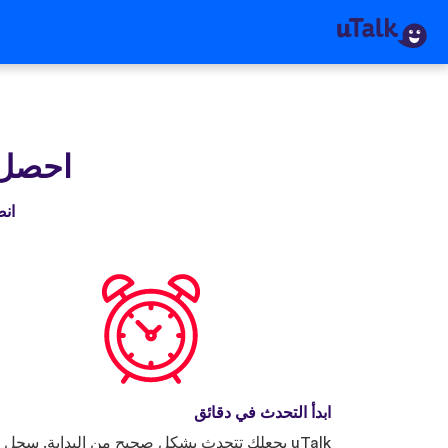
احصل عل
انضم إلى 
ابدأ التحدث في دقائق
uTalk يجعلك تتحدث بشكل صحيح من البداية. سجل