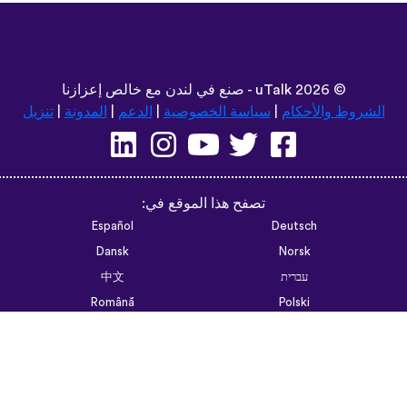
©
2026 - صنع في لندن مع خالص إعزازنا
uTalk
الشروط والأحكام
|
سياسة الخصوصية
|
الدعم
|
المدونة
|
تنزيل
تصفح هذا الموقع في:
Español
Deutsch
Dansk
Norsk
עברית
中文
Română
Polski
Português do Brasil
한국어
Azərbaycan dili
Монгол