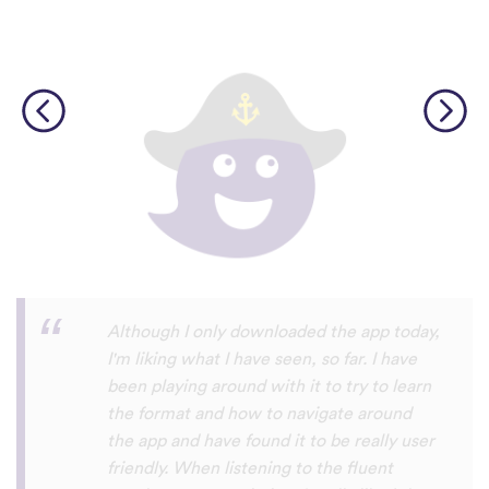
I’m SOOOOO grateful, you are literally
the only app who has SO MANY African
languages !!!!! I recently took a DNA test
and I really want to reconnect with my
African roots and it’s so hard to find
African languages other than Swahili on
the internet and the resources aren’t
easily accessible… the fact that you have
So many languages makes me so happy
because of you, I’ll be able to learn
Lingala, Yoruba , Zulu , Xhosa !!! Thank