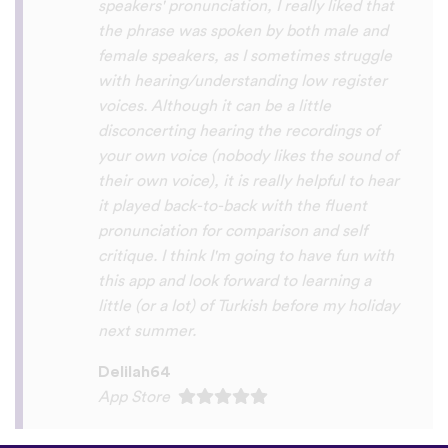
you x10000000 ! And your games are very
interactive, fun and the vocabulary words
that you suggest offer a great virtual
immersion / introduction to the language
:) perfect for beginners!!! Ps: Are you
planing to add Ewe , Fon and Akan in the
future?
😍
😍
😍
they are the official
languages of Benin, Togo and Ghana :D
Thanks
🙏
😊
Sunshiiiine_004
App Store