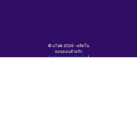
©
uTalk
2026 - ผลิตใน
ลอนดอนด้วยรัก
ข้อกำหนดและเงื่อนไข
|
นโยบายความเป็นส่วนตัว
|
ช่วยเหลือ
|
บล็อก
|
ดาวน์โหลด
ค้นหาเว็บนี้ใน:
English
Français
Deutsch
(British)
Español
Italiano
Русский
Nederlands
Svenska
Norsk
Dansk
Suomi
Magyar
Ελληνικά
Türkçe
עברית
中文
日本語
Čeština
Slovenčina
Български
Polski
Română
فارسی
Bahasa