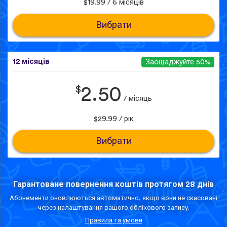
$19.99 / 6 місяців
Вибрати
12 місяців
Заощаджуйте 50%
$
2.50
/ місяць
$29.99 / рік
Вибрати
Гарантоване повернення коштів протягом 28 днів
Абонементи оновлюються автоматично, якщо вони не скасовані
через налаштування вашого облікового запису.
Правила та умови