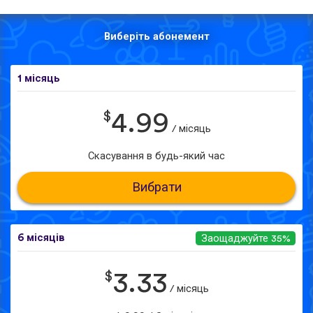
Виберіть абонемент
1 місяць
$
4.99
/ місяць
Скасування в будь-який час
Вибрати
6 місяців
Заощаджуйте 35%
$
3.33
/ місяць