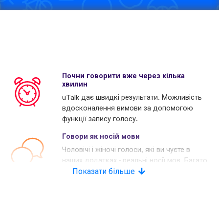
Почни говорити вже через кілька
хвилин
uTalk дає швидкі результати. Можливість
вдосконалення вимови за допомогою
функції запису голосу.
Говори як носій мови
Чоловічі і жіночі голоси, які ви чуєте в
наших додатках - реальні носії мов. Багато
наших конкурентів використовують
Показати більше
комп'ютерні голоси.