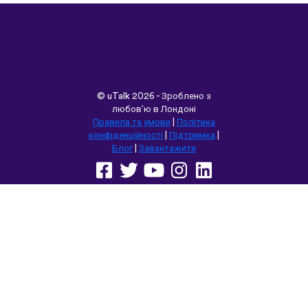
©
uTalk
2026 - Зроблено з
любов’ю в Лондоні
Правила та умови
|
Політика
конфіденційності
|
Підтримка
|
Блог
|
Завантажити
Переглянути цей сайт у:
English
Français
Deutsch
(British)
Español
Italiano
Русский
Nederlands
Svenska
Norsk
Dansk
Suomi
Magyar
Ελληνικά
Türkçe
עברית