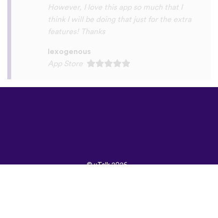
©
uTalk
2026 -
Произведено в
Лондон с любов
Правила и условия
|
Политика на
поверителност
|
Поддръжка
|
Блог
|
Изтегляне
Използвай следните
браузъри:
English
Français
Deutsch
(British)
Español
Italiano
Русский
Nederlands
Svenska
Norsk