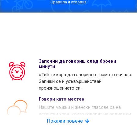
Правила и условия
Започни да говориш след броени
минути
uTalk те кара да говориш от самото начало.
Запиши се и усъвършенствай
произношението си.
Говори като местен
Нашите мъжки и женски гласове са на
истински хора, които говорят на родния си
език. Много наши конкуренти използват
Покажи повече
изкуствени гласове.