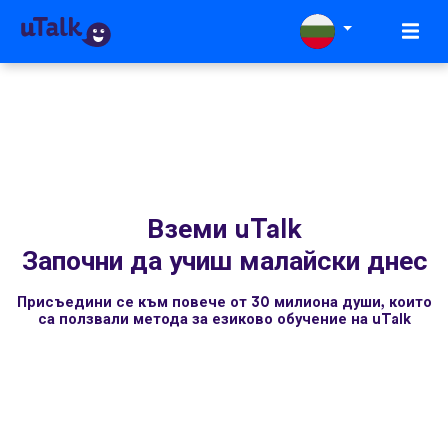
Вземи uTalk
Започни да учиш малайски днес
Присъедини се към повече от 30 милиона души, които
са ползвали метода за езиково обучение на uTalk