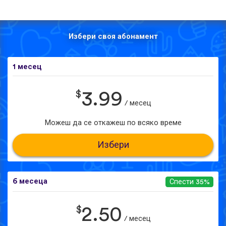
Избери своя абонамент
1 месец
$
3.99
/ месец
Можеш да се откажеш по всяко време
Избери
6 месеца
Спести 35%
$
2.50
/ месец