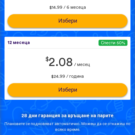
$14.99 / 6 месеца
Избери
12 месеца
Спести 50%
$
2.08
/ месец
$24.99 / година
Избери
28 дни гаранция за връщане на парите
Плановете се подновяват автоматично. Можеш да се откажеш по
всяко време.