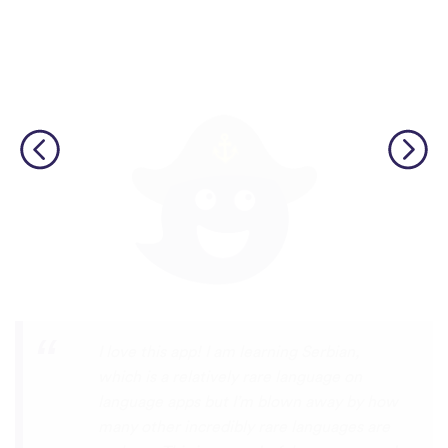
Although I only downloaded the app today,
I'm liking what I have seen, so far. I have
been playing around with it to try to learn
the format and how to navigate around
the app and have found it to be really user
friendly. When listening to the fluent
speakers' pronunciation, I really liked that
the phrase was spoken by both male and
female speakers, as I sometimes struggle