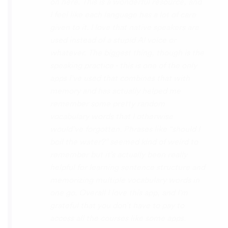
with hearing/understanding low register
voices. Although it can be a little
disconcerting hearing the recordings of
your own voice (nobody likes the sound of
their own voice), it is really helpful to hear
it played back-to-back with the fluent
pronunciation for comparison and self
critique. I think I'm going to have fun with
this app and look forward to learning a
little (or a lot) of Turkish before my holiday
next summer.
Delilah64
App Store