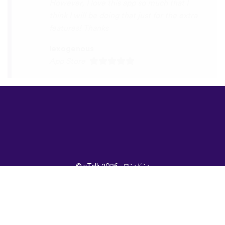
©
uTalk
2026 - ロンドン
で開発されました
取引条件
|
プライバシポ
リシー
|
サポート
|
ブロ
グ
|
ダウンロード
言語：
English
Français
Deutsch
(British)
Español
Italiano
Русский
Nederlands
Svenska
Norsk
Dansk
Suomi
Magyar
Ελληνικά
Türkçe
עברית
中文
日本
Čeština