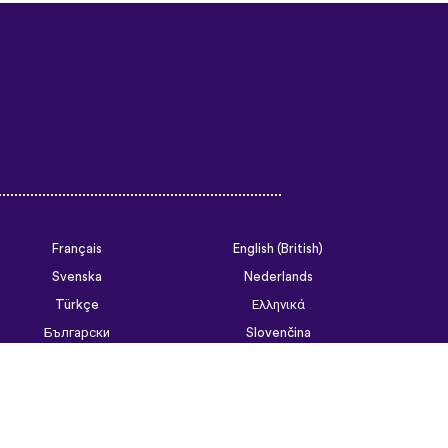
Français
English (British)
Svenska
Nederlands
Türkçe
Ελληνικά
Български
Slovenčina
Tiếng Việt
ไทย