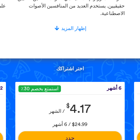
حقيقيين. يستخدم العديد من المنافسين الأصوات
على
الاصطناعية.
إظهار المزيد
اختر اشتراكك
6 أشهر
12 ش
استمتع بخصم 30٪
$
4.17
/ الشهر
$24.99 / 6 أشهر
حدد