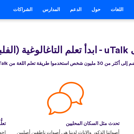
اللغات
حول
الدعم
المدارس
الشراكات
u
-
ابدأ تعلم التاغالوغية (الفلب
أكثر من 30 مليون شخص استخدموا طريقة تعلم اللغة من uTalk
تحدث مثل السكان المحليين
تعلّ
أصواتنا الذكور والإناث لدينا هي أصوات ناطقين أصليين
احص