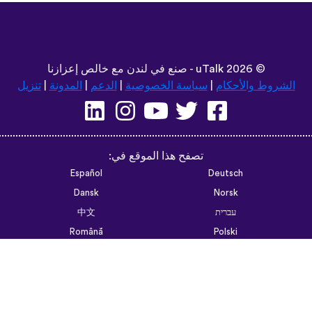
©
2026 - صنع في لندن مع خالص إعزازنا
uTalk
الشروط والأحكام
|
سياسة الخصوصية
|
الدعم
|
المدونة
|
تنزيل
تصفح هذا الموقع في:
Español
Deutsch
Dansk
Norsk
עברית
中文
Română
Polski
Português do Brasil
한국어
Azərbaycan dili
Монгол