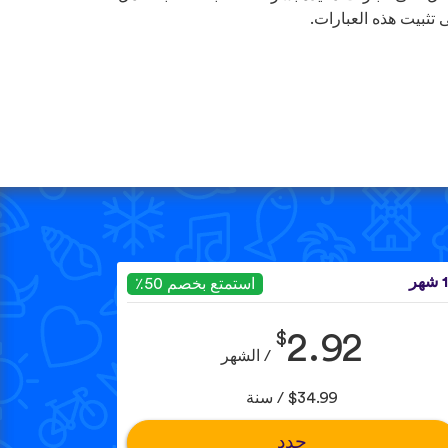
 تثبيت هذه العبارات.
هر
استمتع بخصم 50٪
$
2.92
/ الشهر
$34.99 / سنة
حدد