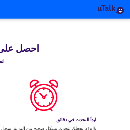
احصل على Talk
انضم إلى 
ابدأ التحدث في دقائق
uTalk يجعلك تتحدث بشكل صحيح من البداية. سجل