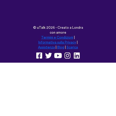
©
uTalk
2026 - Creato a Londra
con amore
Termini e Condizioni
|
Informativa sulla Privacy
|
Assistenza
|
Blog
|
Scarica
Naviga su questo sito in:
English
Français
Deutsch
(British)
Español
Italiano
Русский
Nederlands
Svenska
Norsk
Dansk
Suomi
Magyar
Ελληνικά
Türkçe
עברית
中文
日本語
Čeština