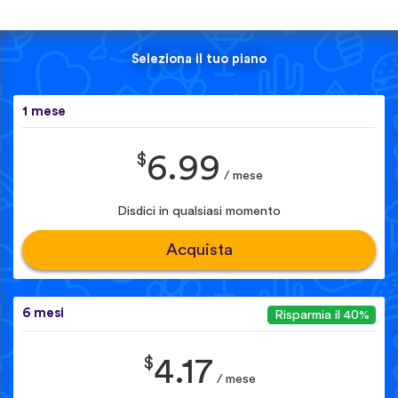
Seleziona il tuo piano
1 mese
$
6.99
/ mese
Disdici in qualsiasi momento
Acquista
6 mesi
Risparmia il 40%
$
4.17
/ mese