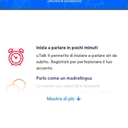
Termini e condizioni
Inizia a parlare in pochi minuti
uTalk ti permette di iniziare a parlare sin da
subito. Registrati per perfezionare il tuo
accento.
Parla come un madrelingua
Le nostre voci maschili e femminili
appartengono a veri madrelingua. Molti
concorrenti invece usano voci artificiali.
Mostra di più