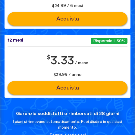
$24.99 / 6 mesi
Acquista
12 mesi
Risparmia il 50%
$
3.33
/ mese
$39.99 / anno
Acquista
Garanzia soddisfatti o rimborsati di 28 giorni
I piani si rinnovano automaticamente. Puoi disdire in qualsiasi
momento.