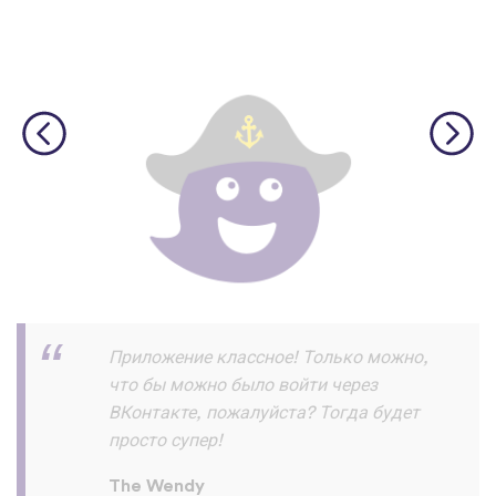
Скачал и прохожу уроки на ура!!! и
запоминаю их хорошо ! Пока все
отлично нет жалоб :) спасибо
разработчикам
Азик Имомов
App Store