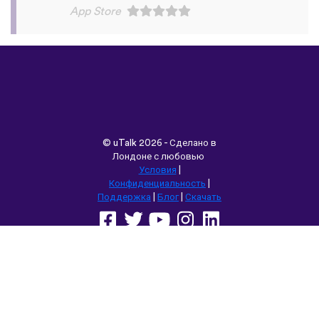
©
uTalk
2026 - Сделано в
Лондоне с любовью
Условия
|
Конфиденциальность
|
Поддержка
|
Блог
|
Скачать
Выбрать другой язык сайта:
English
Français
Deutsch
(British)
Español
Italiano
Русский
Nederlands
Svenska
Norsk
Dansk
Suomi
Magyar
Ελληνικά
Türkçe
עברית
中文
日本語
Čeština
Slovenčina
Български
Polski
Română
فارسی
Bahasa