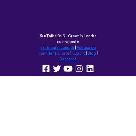
cu dragoste
Termeni și condiții
|
Politica de
confidențialitate
|
Suport
|
Blog
|
Descarcă
Navighează pe acest site în:
English
Français
Deutsch
(British)
Español
Italiano
Русский
Nederlands
Svenska
Norsk
Dansk
Suomi
Magyar
Ελληνικά
Türkçe
עברית
中文
日本語
Čeština
Slovenčina
Български
Polski
Română
فارسی
Bahasa
(ایران)
Indonesia
ไทย
Tiếng
한국어
Việt
Português
Українська
العربية