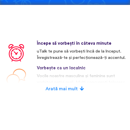
Începe să vorbești în câteva minute
uTalk te pune să vorbești încă de la început.
Înregistrează-te și perfecționează-ți accentul.
Vorbește ca un localnic
Vocile noastre masculine și feminine sunt
vorbitori nativi reali. Mulți concurenți folosesc
voci artificiale.
Arată mai mult