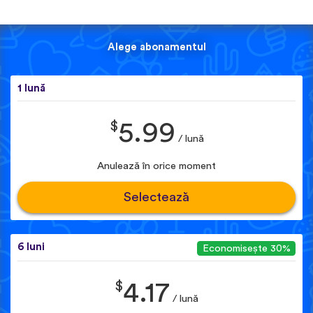
Alege abonamentul
1 lună
$
5.99
/ lună
Anulează în orice moment
Selectează
6 luni
Economisește 30%
$
4.17
/ lună