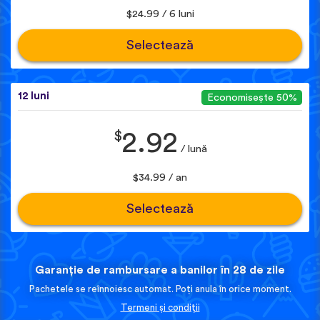
$24.99 / 6 luni
Selectează
12 luni
Economisește 50%
$
2.92
/ lună
$34.99 / an
Selectează
Garanție de rambursare a banilor în 28 de zile
Pachetele se reînnoiesc automat. Poți anula în orice moment.
Termeni și condiții