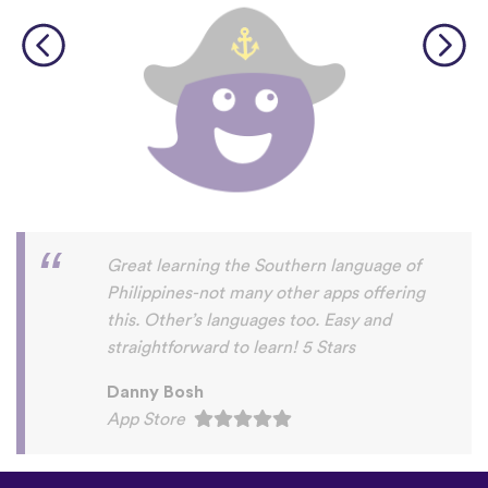
©
uTalk
2026 - Creat în Londra