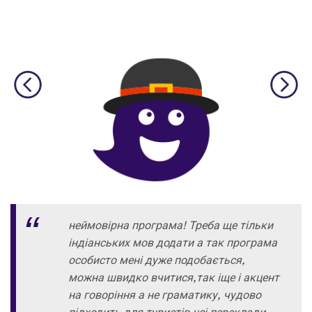
неймовірна програма! Треба ще тільки
індіанських мов додати а так програма
особисто мені дуже подобається,
можна швидко вчитися,так іще і акцент
на говоріння а не граматику, чудово