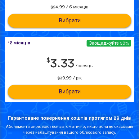
$24.99 / 6 місяців
Вибрати
12 місяців
Заощаджуйте 50%
$
3.33
/ місяць
$39.99 / рік
Вибрати
Гарантоване повернення коштів протягом 28 днів
Абонементи оновлюються автоматично, якщо вони не скасовані
через налаштування вашого облікового запису.