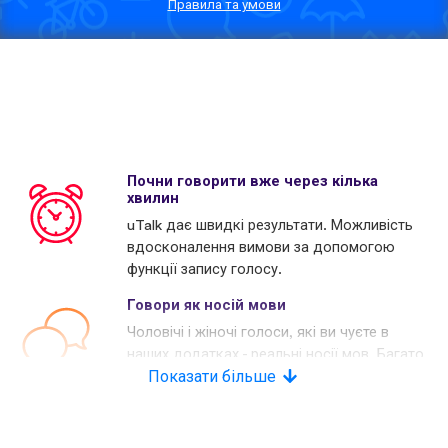
Правила та умови
Почни говорити вже через кілька
хвилин
uTalk дає швидкі результати. Можливість
вдосконалення вимови за допомогою
функції запису голосу.
Говори як носій мови
Чоловічі і жіночі голоси, які ви чуєте в
наших додатках - реальні носії мов. Багато
наших конкурентів використовують
Показати більше
комп'ютерні голоси.