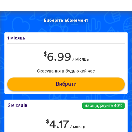
Виберіть абонемент
1 місяць
$
6.99
/ місяць
Скасування в будь-який час
Вибрати
6 місяців
Заощаджуйте 40%
$
4.17
/ місяць