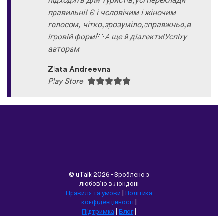
підходить для туристів,усі переклади
правильні! Є і чоловічим і жіночим
голосом, чітко,зрозуміло,справжньо,в
ігровій формі
💘
А ще й діалекти!Успіху
авторам
Zlata Andreevna
Play Store
©
uTalk
2026 - Зроблено з
любов’ю в Лондоні
Правила та умови
|
Політика
конфіденційності
|
Підтримка
|
Блог
|