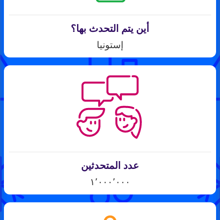
أين يتم التحدث بها؟
إستونيا
عدد المتحدثين
١٬٠٠٠٬٠٠٠