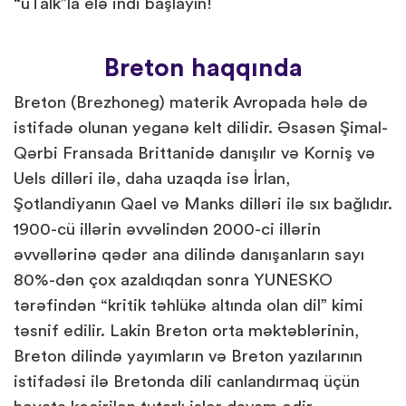
“uTalk”la elə indi başlayın!
Breton haqqında
Breton (Brezhoneg) materik Avropada hələ də
istifadə olunan yeganə kelt dilidir. Əsasən Şimal-
Qərbi Fransada Brittanidə danışılır və Korniş və
Uels dilləri ilə, daha uzaqda isə İrlan,
Şotlandiyanın Qael və Manks dilləri ilə sıx bağlıdır.
1900-cü illərin əvvəlindən 2000-ci illərin
əvvəllərinə qədər ana dilində danışanların sayı
80%-dən çox azaldıqdan sonra YUNESKO
tərəfindən “kritik təhlükə altında olan dil” kimi
təsnif edilir. Lakin Breton orta məktəblərinin,
Breton dilində yayımların və Breton yazılarının
istifadəsi ilə Bretonda dili canlandırmaq üçün