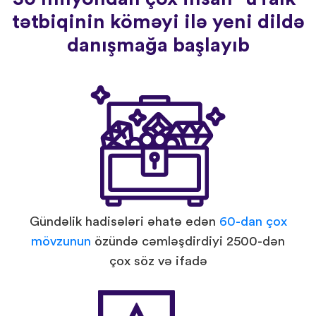
tətbiqinin köməyi ilə yeni dildə
danışmağa başlayıb
Gündəlik hadisələri əhatə edən
60-dan çox
mövzunun
özündə cəmləşdirdiyi 2500-dən
çox söz və ifadə