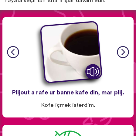
həyata keçirilən tutarlı işlər davam edir.
Plijout a rafe ur banne kafe din, mar plij.
Kofe içmək istərdim.