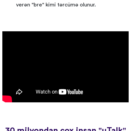
verən "bre" kimi tərcümə olunur.
30 milyondan çox insan "uTalk"