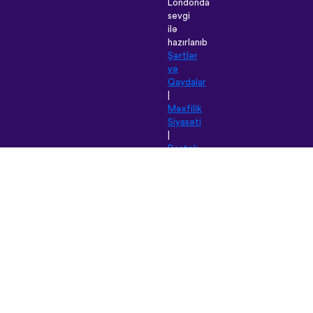
Londonda
sevgi
ilə
hazırlanıb
Şərtlər
və
Qaydalar
|
Məxfilik
Siyasəti
|
Dəstək
|
Bloq
|
Yüklə