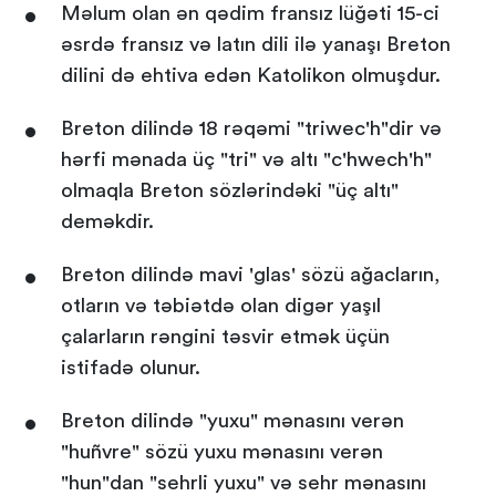
Məlum olan ən qədim fransız lüğəti 15-ci
əsrdə fransız və latın dili ilə yanaşı Breton
dilini də ehtiva edən Katolikon olmuşdur.
Breton dilində 18 rəqəmi "triwec'h"dir və
hərfi mənada üç "tri" və altı "c'hwech'h"
olmaqla Breton sözlərindəki "üç altı"
deməkdir.
Breton dilində mavi 'glas' sözü ağacların,
otların və təbiətdə olan digər yaşıl
çalarların rəngini təsvir etmək üçün
istifadə olunur.
Breton dilində "yuxu" mənasını verən
"huñvre" sözü yuxu mənasını verən
"hun"dan "sehrli yuxu" və sehr mənasını