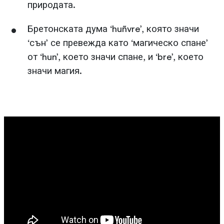
природата.
Бретонската дума ‘huñvre’, която значи
‘сън’ се превежда като ‘магическо спане’
от ‘hun’, което значи спане, и ‘bre’, което
значи магия.