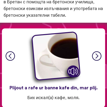
в Бретан с помощта на бретонски училища,
бретонски езикови излъчвания и употребата на
бретонски указателни табели.
Plijout a rafe ur banne kafe din, mar plij.
Бих искал(а) кафе, моля.