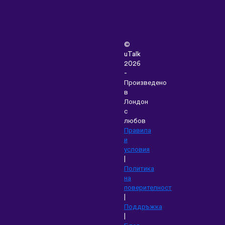
©
uTalk
2026
-
Произведено
в
Лондон
с
любов
Правила
и
условия
|
Политика
на
поверителност
|
Поддръжка
|