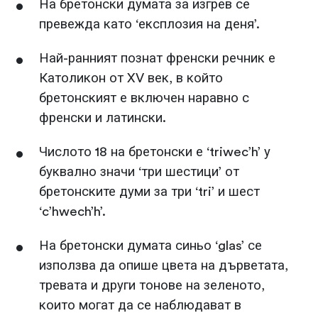
На бретонски думата за изгрев се
превежда като ‘експлозия на деня’.
Най-ранният познат френски речник е
Католикон от XV век, в който
бретонският е включен наравно с
френски и латински.
Числото 18 на бретонски е ‘triwec’h’ у
буквално значи ‘три шестици’ от
бретонските думи за три ‘tri’ и шест
‘c’hwech’h’.
На бретонски думата синьо ‘glas’ се
използва да опише цвета на дърветата,
тревата и други тонове на зеленото,
които могат да се наблюдават в