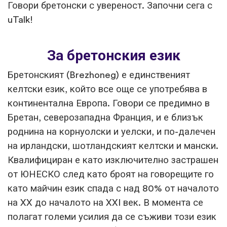
Говори бретонски с увереност. Започни сега с
uTalk!
За бретонския език
Бретонският (Brezhoneg) е единственият
келтски език, който все още се употребява в
континентална Европа. Говори се предимно в
Бретан, северозападна Франция, и е близък
роднина на корнуолски и уелски, и по-далечен
на ирландски, шотландският келтски и мански.
Квалифициран е като изключително застрашен
от ЮНЕСКО след като броят на говорещите го
като майчин език спада с над 80% от началото
на XX до началото на XXI век. В момента се
полагат големи усилия да се съживи този език