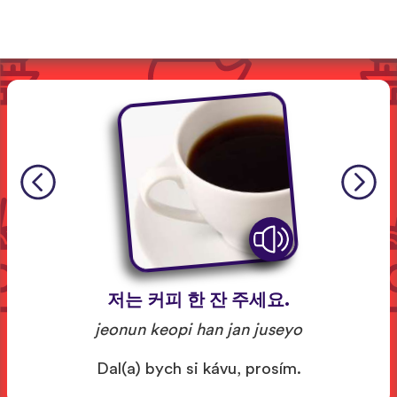
저는 커피 한 잔 주세요.
jeonun keopi han jan juseyo
Dal(a) bych si kávu, prosím.