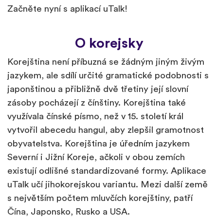
Začněte nyní s aplikací uTalk!
O korejsky
Korejština není příbuzná se žádným jiným živým
jazykem, ale sdílí určité gramatické podobnosti s
japonštinou a přibližně dvě třetiny její slovní
zásoby pocházejí z čínštiny. Korejština také
využívala čínské písmo, než v 15. století král
vytvořil abecedu hangul, aby zlepšil gramotnost
obyvatelstva. Korejština je úředním jazykem
Severní i Jižní Koreje, ačkoli v obou zemích
existují odlišné standardizované formy. Aplikace
uTalk učí jihokorejskou variantu. Mezi další země
s největším počtem mluvčích korejštiny, patří
Čína, Japonsko, Rusko a USA.