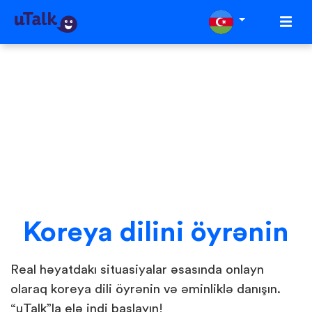
Koreya dilini öyrənin
Real həyatdakı situasiyalar əsasında onlayn
olaraq koreya dili öyrənin və əminliklə danışın.
“uTalk”la elə indi başlayın!