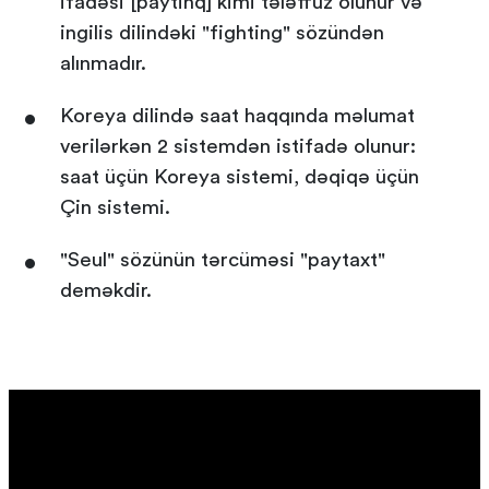
ifadəsi [paytinq] kimi tələffüz olunur və
ingilis dilindəki "fighting" sözündən
alınmadır.
Koreya dilində saat haqqında məlumat
verilərkən 2 sistemdən istifadə olunur:
saat üçün Koreya sistemi, dəqiqə üçün
Çin sistemi.
"Seul" sözünün tərcüməsi "paytaxt"
deməkdir.