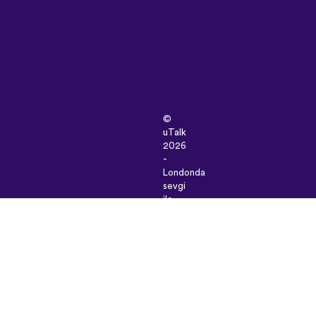
©
uTalk
2026
-
Londonda
sevgi
ilə
hazırlanıb
Şərtlər
və
Qaydalar
|
Məxfilik
Siyasəti
|