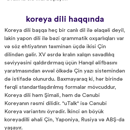
koreya dili haqqında
Koreya dili başqa heç bir canlı dil ilə əlaqəli deyil,
lakin yapon dili ilə bəzi qrammatik oxşarlıqları var
və söz ehtiyatının təxminən üçdə ikisi Çin
dilindən gəlir. XV əsrdə kralın xalqın savadlılıq
səviyyəsini qaldırdırmaq üçün Hanqıl əlifbasını
yaratmasından əvvəl ölkədə Çin yazı sistemindən
də istifadə olunurdu. Baxmayaraq ki, hər birində
fərqli standartlaşdırılmış formalar mövcuddur,
Koreya dili həm Şimali, həm də Cənubi
Koreyanın rəsmi dilidir. "uTalk" isə Cənubi
Koreya variantını öyrədir. İkinci ən böyük
koreyadilli əhali Çin, Yaponiya, Rusiya və ABŞ-da
yaşayır.