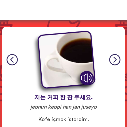
저는 커피 한 잔 주세요.
jeonun keopi han jan juseyo
Kofe içmək istərdim.