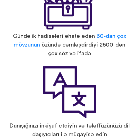
Gündəlik hadisələri əhatə edən
60-dan çox
mövzunun
özündə cəmləşdirdiyi 2500-dən
çox söz və ifadə
Danışığınızı inkişaf etdiyin və tələffüzünüzü dil
daşıyıcıları ilə müqayisə edin