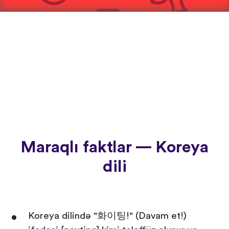
Maraqlı faktlar — Koreya
dili
Koreya dilində "화이팅!" (Davam et!)