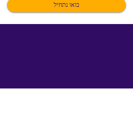
בואו נתחיל
©
uTalk
2026
-
נעשה
בלונדון
באהבה
הגבלות