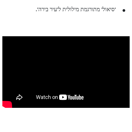
'סיאול' מתורגמת מילולית ל'עיר בירה'.